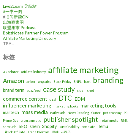
Live2Learn 导航站
#
一书一图
#
旧闻新读ON
出海商家图
联盟集市 Podcast
BobzNotes Partner Power Program
Affiliate Marketing Directory
TBA...
标签
affiliate marketing
3D printer
affiliate industry
branding
Amazon
anker
anycubic
Black Friday
BNPL
book
case study
brand term
buzzfeed
cider
cnet
DTC
commerce content
EDM
deal
influencer marketing
marketing tools
marketing books
mass media
martech
native ads
News Reading
Outer
pet economy
PR
publisher spotlight
Prime Day
programmatic
retail media
RMN
SEO
shein
Shopify
Temu
semrush
sustainability
template
TikTok Affiliate
Trade Program
原神
花西子