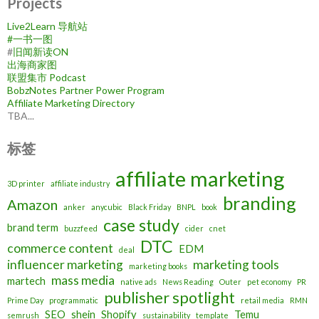
Projects
Live2Learn 导航站
#
一书一图
#
旧闻新读ON
出海商家图
联盟集市 Podcast
BobzNotes Partner Power Program
Affiliate Marketing Directory
TBA...
标签
affiliate marketing
3D printer
affiliate industry
branding
Amazon
anker
anycubic
Black Friday
BNPL
book
case study
brand term
buzzfeed
cider
cnet
DTC
commerce content
EDM
deal
influencer marketing
marketing tools
marketing books
mass media
martech
native ads
News Reading
Outer
pet economy
PR
publisher spotlight
Prime Day
programmatic
retail media
RMN
SEO
shein
Shopify
Temu
semrush
sustainability
template