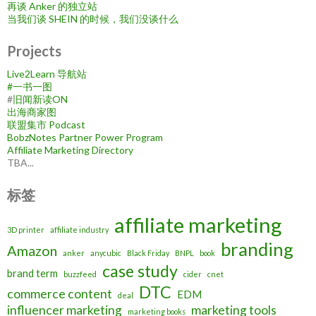
再谈 Anker 的独立站
当我们谈 SHEIN 的时候，我们没谈什么
Projects
Live2Learn 导航站
#
一书一图
#
旧闻新读ON
出海商家图
联盟集市 Podcast
BobzNotes Partner Power Program
Affiliate Marketing Directory
TBA...
标签
affiliate marketing
3D printer
affiliate industry
branding
Amazon
anker
anycubic
Black Friday
BNPL
book
case study
brand term
buzzfeed
cider
cnet
DTC
commerce content
EDM
deal
influencer marketing
marketing tools
marketing books