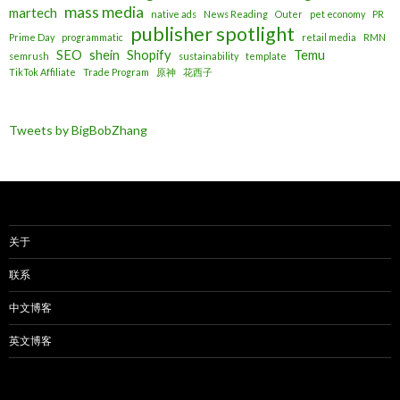
mass media
martech
native ads
News Reading
Outer
pet economy
PR
publisher spotlight
Prime Day
programmatic
retail media
RMN
SEO
shein
Shopify
Temu
semrush
sustainability
template
TikTok Affiliate
Trade Program
原神
花西子
Tweets by BigBobZhang
关于
联系
中文博客
英文博客