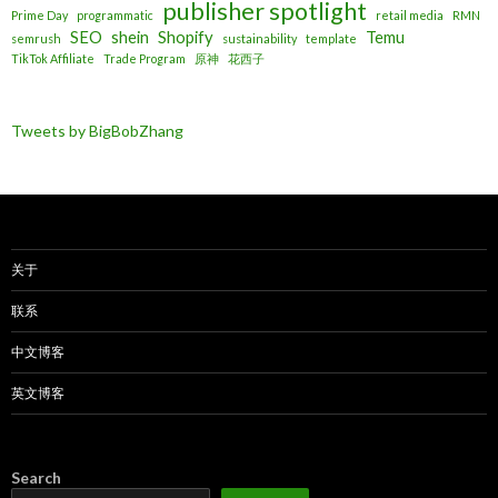
publisher spotlight
Prime Day
programmatic
retail media
RMN
SEO
shein
Shopify
Temu
semrush
sustainability
template
TikTok Affiliate
Trade Program
原神
花西子
Tweets by BigBobZhang
关于
联系
中文博客
英文博客
Search