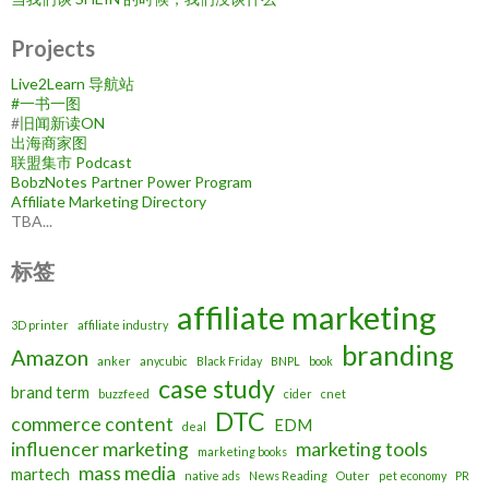
Projects
Live2Learn 导航站
#
一书一图
#
旧闻新读ON
出海商家图
联盟集市 Podcast
BobzNotes Partner Power Program
Affiliate Marketing Directory
TBA...
标签
affiliate marketing
3D printer
affiliate industry
branding
Amazon
anker
anycubic
Black Friday
BNPL
book
case study
brand term
buzzfeed
cider
cnet
DTC
commerce content
EDM
deal
influencer marketing
marketing tools
marketing books
mass media
martech
native ads
News Reading
Outer
pet economy
PR