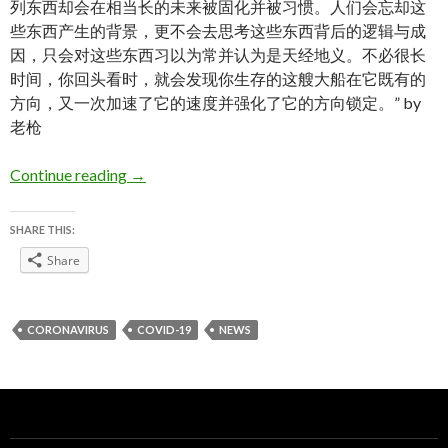
列东西却会在相当长的未来被固化并被习惯。人们会忘却这
些东西产生的背景，更不会去思考这些东西背后的逻辑与成
因，只会对这些东西习以为常并认为是天经地义。不必很长
时间，你回头看时，就会发现你生存的这艘大船在它既有的
方向，又一次加速了它的速度并强化了它的方向锁定。” by
老枪
Coronavirus Disease COVID-19 Overview
Continue reading
→
SHARE THIS:
Share
CORONAVIRUS
COVID-19
NEWS